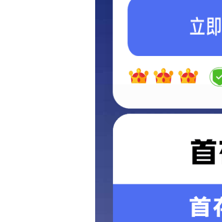
手机站
联系我们