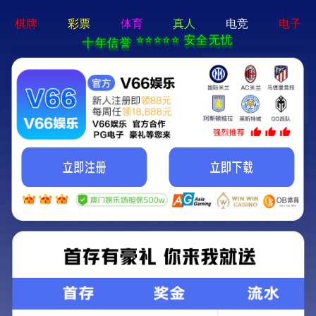
新京葡萄入口-通用免费下载
欢迎光临新京葡萄入口官方网站!
关注我们